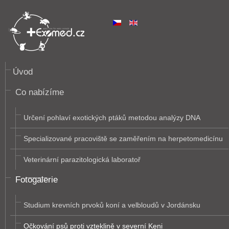
Úvod
Očkování psů proti vzteklině v severní Keni
Co nabízíme
Určení pohlaví exotických ptáků metodou analýzy DNA
Specializované pracoviště se zaměřením na herpetomedicínu
Veterinární parazitologická laboratoř
Fotogalerie
Studium krevních prvoků koní a velbloudů v Jordánsku
Očkování psů proti vzteklině v severní Keni